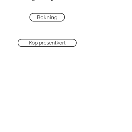
Bokning
Köp presentkort
Lös in presentkort
Vår buss
Vi kör i en modern helturistbuss med
extra benutrymme, teatersittning,
gratis wifi, usb-uttag för laddning vid
varje säte, tv, och toalett. Bussen är