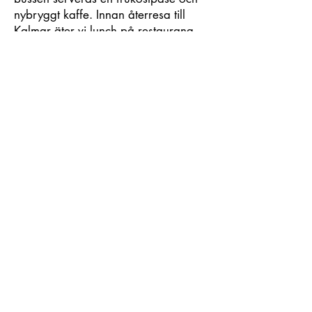
nybryggt kaffe. Innan återresa till
Kalmar äter vi lunch på restaurang
Syltan på Vandalorum.
Datum: 23 mars 2024
Pris: 799 kr, inklusive resa, inträde,
frukost och lunch
Tidtabell avgång ifrån Kalmar:
08:00 Rasta
08:20 Universitetskajen vid
turistbyrån
08:35 Wirdblads i Smedby
Boka här