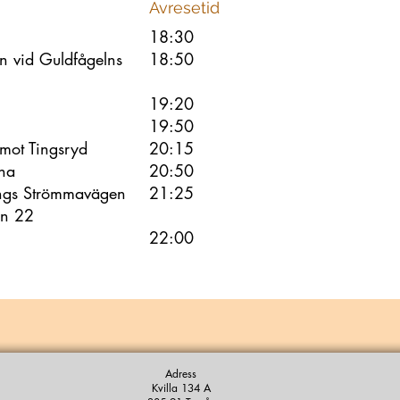
Avresetid
18:30
 vid Guldfågelns
18:50
19:20
19:50
 mot Tingsryd
20:15
rna
20:50
ängs Strömmavägen
21:25
en 22
22:00
Adress
Kvilla 134 A