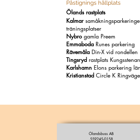
Påstignings hållplats
Ölands rastplats
Kalmar
samåkningsparkeringen
träningsplatser
Nybro
gamla Preem
Emmaboda
Runes parkering
Rävemåla
Din-X vid rondellen
Tingsryd
rastplats Kungsstena
Karlshamn
Elons parkering l
Kristianstad
Circle K Ringväg
Ölandsbuss AB
559245-0158