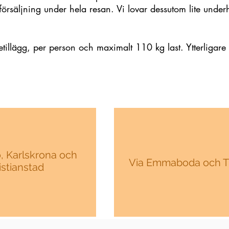
l försäljning under hela resan. Vi lovar dessutom lite unde
letillägg, per person och maximalt 110 kg last. Ytterligar
, Karlskrona och
Via Emmaboda och T
istianstad