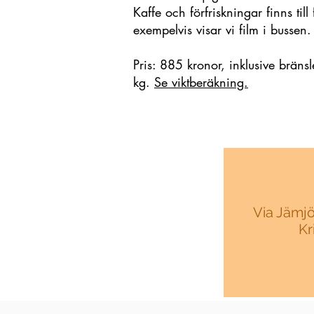
Kaffe och förfriskningar finns til
exempelvis visar vi film i bussen.
Pris: 885 kronor, inklusive bräns
kg.
Se viktberäkning.
Via Jämjö
Kr