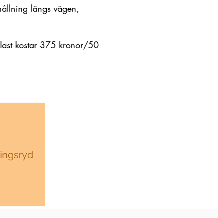
rhållning längs vägen,
e last kostar 375 kronor/50
ingsryd