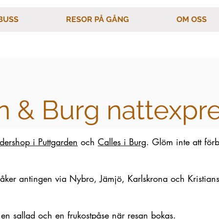
BUSS
RESOR PÅ GÅNG
OM OSS
n & Burg nattexpr
dershop i Puttgarden
och
Calles i Burg
. Glöm inte att förb
ch åker antingen via Nybro, Jämjö, Karlskrona och Kristia
la en sallad och en frukostpåse när resan bokas.